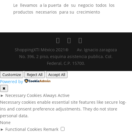
Le llevamos a la puerta de su negocio todos los
productos necesarios para su crecimiento
ShoppingXTI México 2021® Av. Ignacio zaragoza
No. 396, 2 piso, esquina asistencia publica. Col.
Federal, C.P. 15700.
Customize
Reject All
Accept All
Powered by
✖
►
Necessary Cookies
Always Active
Necessary cookies enable essential site features like secure log-
ins and consent preference adjustments. They do not store
personal data.
None
►
Functional Cookies
Remark