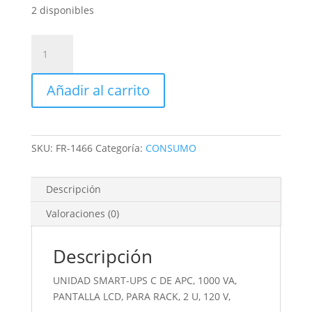
2 disponibles
UNIDAD
SMART-
UPS
Añadir al carrito
C
DE
APC,
1000
SKU:
FR-1466
Categoría:
CONSUMO
VA,
PANTALLA
LCD,
Descripción
PARA
Valoraciones (0)
RACK,
2
U,
Descripción
120
UNIDAD SMART-UPS C DE APC, 1000 VA,
V,
PANTALLA LCD, PARA RACK, 2 U, 120 V,
cantidad