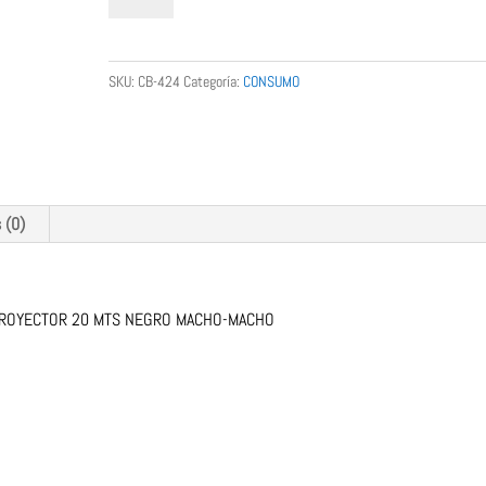
MANHATTAN
PARA
MONITOR
SKU:
CB-424
Categoría:
CONSUMO
O
MANHATTAN
PROYECTOR
20
MTS
NEGRO
 (0)
MACHO-
MACHO
cantidad
PROYECTOR 20 MTS NEGRO MACHO-MACHO