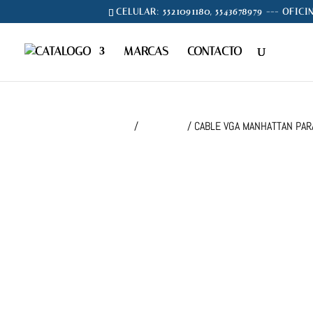
CELULAR: 5521091180, 5543678979 --- OFICI
CATALOGO
MARCAS
CONTACTO
Inicio
/
CONSUMO
/ CABLE VGA MANHATTAN PA