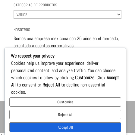
CATEGORIAS DE PRODUCTOS
NOSOTROS
Somos una empresa mexicana con 25 años en el mercado,
orientada a cuentas corporativas
este nivel de servicio nos permite ofrecerle , productos de
We respect your privacy
calidad y con precios sumamente competitivos.
Cookies help us improve your experience, deliver
personalized content, and analyze traffic. You can choose
Le llevamos a la puerta de su negocio todos los
which cookies to allow by clicking
Customize
. Click
Accept
productos necesarios para su crecimiento
All
to consent or
Reject All
to decline non-essential
cookies.
Customize
Reject All
ShoppingXTI México 2021® Av. Ignacio zaragoza No. 396, 2 piso,
esquina asistencia publica. Col. Federal, C.P. 15700.
Accept All