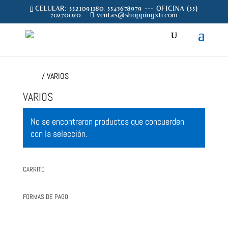
CELULAR: 5521091180, 5543678979 --- OFICINA (55)
70270020
ventas@shoppingxti.com
Inicio
/ VARIOS
VARIOS
No se encontraron productos que concuerden
con la selección.
CARRITO
FORMAS DE PAGO