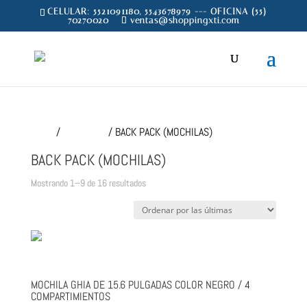
CELULAR: 5521091180, 5543678979 --- OFICINA (55)
70270020
ventas@shoppingxti.com
Inicio
/
CONSUMO
/ BACK PACK (MOCHILAS)
BACK PACK (MOCHILAS)
Sorted
Mostrando 1–9 de 16 resultados
by
latest
MOCHILA GHIA DE 15.6 PULGADAS COLOR NEGRO / 4
COMPARTIMIENTOS