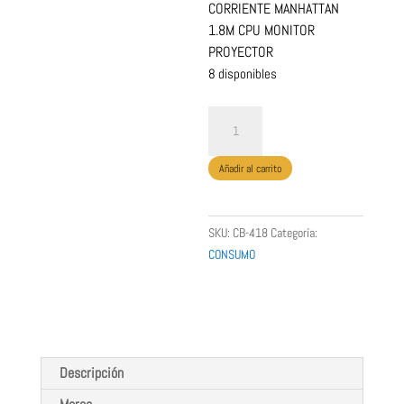
CORRIENTE MANHATTAN
1.8M CPU MONITOR
PROYECTOR
8 disponibles
CABLE
EXTENSION
DE
Añadir al carrito
CORRIENTE
MANHATTAN
1.8M
SKU:
CB-418
Categoría:
CPU
CONSUMO
MONITOR
PROYECTOR
MANHATTAN
cantidad
Descripción