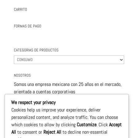
CARRITO
FORMAS DE PAGO
CATEGORIAS DE PRODUCTOS
NOSOTROS
Somos una empresa mexicana con 25 años en el mercado,
orientada a cuentas corporativas
este nivel de servicio nos permite ofrecerle , productos de
We respect your privacy
calidad y con precios sumamente competitivos.
Cookies help us improve your experience, deliver
personalized content, and analyze traffic. You can choose
Le llevamos a la puerta de su negocio todos los
which cookies to allow by clicking
Customize
. Click
Accept
productos necesarios para su crecimiento
All
to consent or
Reject All
to decline non-essential