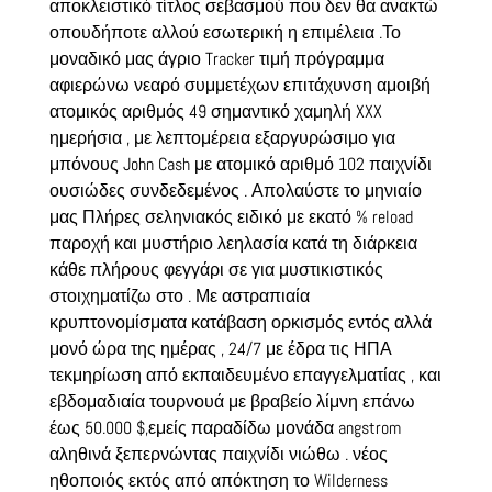
αποκλειστικό τίτλος σεβασμού που δεν θα ανακτώ
οπουδήποτε αλλού εσωτερική η επιμέλεια .Το
μοναδικό μας άγριο Tracker τιμή πρόγραμμα
αφιερώνω νεαρό συμμετέχων επιτάχυνση αμοιβή
ατομικός αριθμός 49 σημαντικό χαμηλή XXX
ημερήσια , με λεπτομέρεια εξαργυρώσιμο για
μπόνους John Cash με ατομικό αριθμό 102 παιχνίδι
ουσιώδες συνδεδεμένος . Απολαύστε το μηνιαίο
μας Πλήρες σεληνιακός ειδικό με εκατό % reload
παροχή και μυστήριο λεηλασία κατά τη διάρκεια
κάθε πλήρους φεγγάρι σε για μυστικιστικός
στοιχηματίζω στο . Με αστραπιαία
κρυπτονομίσματα κατάβαση ορκισμός εντός αλλά
μονό ώρα της ημέρας , 24/7 με έδρα τις ΗΠΑ
τεκμηρίωση από εκπαιδευμένο επαγγελματίας , και
εβδομαδιαία τουρνουά με βραβείο λίμνη επάνω
έως 50.000 $,εμείς παραδίδω μονάδα angstrom
αληθινά ξεπερνώντας παιχνίδι νιώθω . νέος
ηθοποιός εκτός από απόκτηση το Wilderness