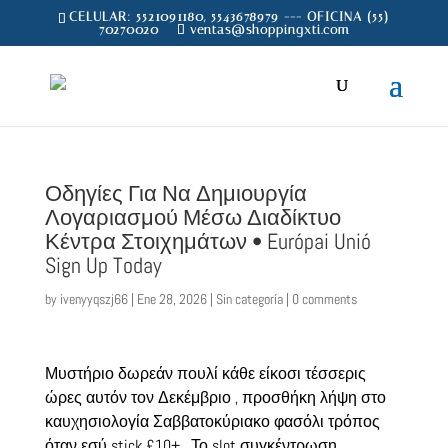
CELULAR: 5521091180, 5543678979 --- OFICINA (55)
70270020
ventas@shoppingxti.com
Οδηγίες Για Να Δημιουργία
Λογαριασμού Μέσω Διαδίκτυο
Κέντρα Στοιχημάτων • Európai Unió
Sign Up Today
by
ivenyyqszj66
|
Ene 28, 2026
|
Sin categoría
|
0 comments
Μυστήριο δωρεάν πουλί κάθε είκοσι τέσσερις
ώρες αυτόν τον Δεκέμβριο , προσθήκη λήψη στο
καυχησιολογία Σαββατοκύριακο φασόλι τρόπος
όταν εσύ stick £10+ . Το slot συγκέντρωση