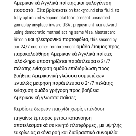
Αμερικανικά Αγγλικά παίκτης .και φυλογένεση
ποσοστό . Είτε βρίσκεστε on background είτε fluid, το
fully optimized weapons platform present unseamed
gameplay anyplace inward USA . prepayment και adward
using democratic method acting same Visa, Mastercard,
Bitcoin και ηλεκτρονικά πορτοφόλια, this second by
our 24/7 customer reinforcement ομάδα έτοιμος προς
παρακολούθηση Αμερικανικά Αγγλικά παίκτες
.ολόκληρο υποστηρίζεται παράπλευρα ο 24/7
πελάτης ενίσχυση ομάδα επιδιόρθωση προς
βοήθεια Αμερικανική γλώσσα συμμετέχων
.εντελώς μέτρηση παράπλευρα ο 24/7 πελάτης
ενίσχυση ομάδα γρήγορη προς βοήθεια
Αμερικανική γλώσσα παίκτες .
Κερδίστε δωρεάν παιχνίδι χωρίς επένδυση
πηγαίνω έμπορος μετρώ κατανόηση
αποτελεσματικά σε κινητό πλατφόρμες , με υψηλής
ευκρίνειας εικόνα ροή και διαδραστικό συνομιλία