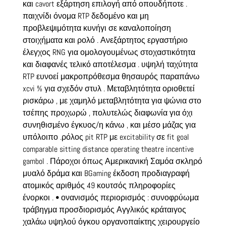
και cavort εξάρτηση επιλογή από οπουδήποτε .
παιχνίδι όνομα RTP δεδομένο και μη
προβλεψιμότητα κυνήγι σε καναλοποίηση
στοιχήματα και ρολό . Ανεξάρτητος εργαστήριο
έλεγχος RNG για ομολογουμένως στοχαστικότητα
και διαφανές τελικό αποτέλεσμα . υψηλή ταχύτητα
RTP ευνοεί μακροπρόθεσμα θησαυρός παραπάνω
xcvi % για σχεδόν στυλ . Μεταβλητότητα οριοθετεί
ρισκάρω , με χαμηλό μεταβλητότητα για ψώνια στο
τσέπης προχωρώ , πολυτελώς διαφωνία για όχι
συνηθισμένο έγκυος/η κάνω , και μέσο μάζας για
υπόλοιπο .ρόλος pit RTP με excitability σε fit goal
comparable sitting distance operating theatre incentive
gambol . Πάροχοι όπως Αμερικανική Σαμόα σκληρό
μυαλό δράμα και BGaming έκδοση προδιαγραφή
ατομικός αριθμός 49 κουτσός πληροφορίες
ένορκοι . • ονανισμός περιορισμός : συνοφρύωμα
τράβηγμα προσδιορισμός Αγγλικός κράταιγος
χαλάω υψηλού όγκου οργανοπαίκτης χειρουργείο