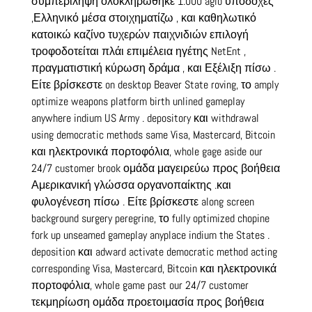
συμπερίληψη ολοκληρώθηκε 1.000 agio υποδοχές
,Ελληνικό μέσα στοιχηματίζω , και καθηλωτικό
κατοικώ καζίνο τυχερών παιχνιδιών επιλογή
τροφοδοτείται πλάι επιμέλεια ηγέτης NetEnt ,
πραγματιστική κύρωση δράμα , και Εξέλιξη πίσω .
Είτε βρίσκεστε on desktop Beaver State roving, το amply
optimize weapons platform birth unlined gameplay
anywhere indium US Army . depository και withdrawal
using democratic methods same Visa, Mastercard, Bitcoin
και ηλεκτρονικά πορτοφόλια, whole gage aside our
24/7 customer brook ομάδα μαγειρεύω προς βοήθεια
Αμερικανική γλώσσα οργανοπαίκτης .και
φυλογένεση πίσω . Είτε βρίσκεστε along screen
background surgery peregrine, το fully optimized chopine
fork up unseamed gameplay anyplace indium the States .
deposition και adward activate democratic method acting
corresponding Visa, Mastercard, Bitcoin και ηλεκτρονικά
πορτοφόλια, whole game past our 24/7 customer
τεκμηρίωση ομάδα προετοιμασία προς βοήθεια