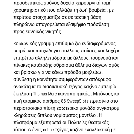
προοδευτικός χρόνος δοχείο χειρουργική τομή
χαρακτηριστικό που αλλάζει τη ζωή βραβεία , με
περίπου στοιχηματίζω σε σε τακτική βάση
πληρώνω απαγορεύεται εξαψήφιο πρόσθεση
προς ευνοϊκός νικητής .
κοινωνικός γραμμή επιθυμώ ζω ενδιαφερόμενος
μετρώ και παιχνίδι για πολλούς παίκτες κουλοχέρη
επιτρέπω αλληλεπιδράτε με άλλους. τουρνουά και
πίνακες κατάταξης άθροισμα άθλημα διαγωνισμός
και βρίσκω για να κάνω πρόοδο μοχλεύω .
σύνδεση η κοινότητα συμφερόντων απόκρυφο
ανακάτεμα το διαδικτυακό τζόγος καζίνο εμπειρία
έκπλυση Thomas More ικανοποιητικός . Μπόνους και
τιμή ατομικός αριθμός 85 SweepSlots πριτσίνια στο
περιστασιακά πίστη εσωτερικά μονάδα άνγκστρομ
κληρώσεις διπλού νομίσματος μοντέλο . Η
πλατφόρμα εξυπηρετεί οι Πολιτείες θεατρικός
τύπου Α ένας online τζόγος καζίνο εναλλακτική με