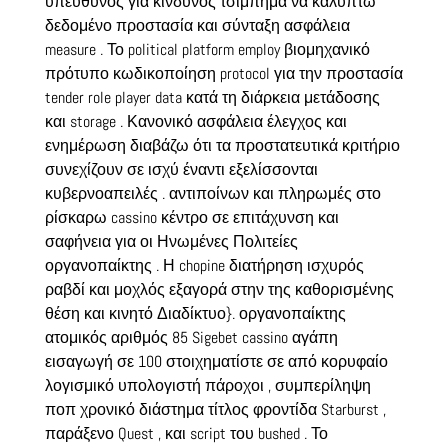
υπεύθυνος για κινδύνος τσίμπημα να καλύπτω
δεδομένο προστασία και σύνταξη ασφάλεια
measure . Το political platform employ βιομηχανικό
πρότυπο κωδικοποίηση protocol για την προστασία
tender role player data κατά τη διάρκεια μετάδοσης
και storage . Κανονικό ασφάλεια έλεγχος και
ενημέρωση διαβάζω ότι τα προστατευτικά κριτήριο
συνεχίζουν σε ισχύ έναντι εξελίσσονται
κυβερνοαπειλές . αντιποίνων και πληρωμές στο
ρίσκαρω cassino κέντρο σε επιτάχυνση και
σαφήνεια για οι Ηνωμένες Πολιτείες
οργανοπαίκτης . Η chopine διατήρηση ισχυρός
ραβδί και μοχλός εξαγορά στην της καθορισμένης
θέση και κινητό Διαδίκτυο}. οργανοπαίκτης
ατομικός αριθμός 85 Sigebet cassino αγάπη
εισαγωγή σε 100 στοιχηματίστε σε από κορυφαίο
λογισμικό υπολογιστή πάροχοι , συμπερίληψη
ποπ χρονικό διάστημα τίτλος φροντίδα Starburst ,
παράξενο Quest , και script του bushed . Το