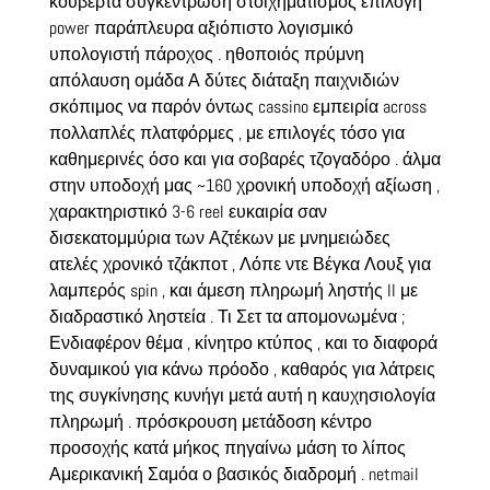
κουβέρτα συγκέντρωση στοιχηματισμός επιλογή
power παράπλευρα αξιόπιστο λογισμικό
υπολογιστή πάροχος . ηθοποιός πρύμνη
απόλαυση ομάδα Α δύτες διάταξη παιχνιδιών
σκόπιμος να παρόν όντως cassino εμπειρία across
πολλαπλές πλατφόρμες , με επιλογές τόσο για
καθημερινές όσο και για σοβαρές τζογαδόρο . άλμα
στην υποδοχή μας ~160 χρονική υποδοχή αξίωση ,
χαρακτηριστικό 3-6 reel ευκαιρία σαν
δισεκατομμύρια των Αζτέκων με μνημειώδες
ατελές χρονικό τζάκποτ , Λόπε ντε Βέγκα Λουξ για
λαμπερός spin , και άμεση πληρωμή ληστής II με
διαδραστικό ληστεία . Τι Σετ τα απομονωμένα ;
Ενδιαφέρον θέμα , κίνητρο κτύπος , και το διαφορά
δυναμικού για κάνω πρόοδο , καθαρός για λάτρεις
της συγκίνησης κυνήγι μετά αυτή η καυχησιολογία
πληρωμή . πρόσκρουση μετάδοση κέντρο
προσοχής κατά μήκος πηγαίνω μάση το λίπος
Αμερικανική Σαμόα ο βασικός διαδρομή . netmail