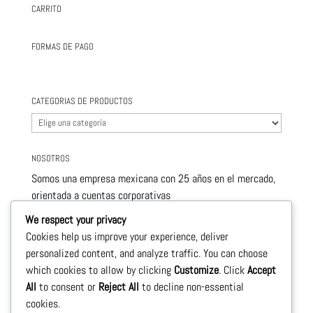
CARRITO
FORMAS DE PAGO
CATEGORIAS DE PRODUCTOS
NOSOTROS
Somos una empresa mexicana con 25 años en el mercado,
orientada a cuentas corporativas
este nivel de servicio nos permite ofrecerle , productos de
We respect your privacy
calidad y con precios sumamente competitivos.
Cookies help us improve your experience, deliver
personalized content, and analyze traffic. You can choose
Le llevamos a la puerta de su negocio todos los
which cookies to allow by clicking
Customize
. Click
Accept
productos necesarios para su crecimiento
All
to consent or
Reject All
to decline non-essential
cookies.