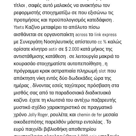
τίτλοι , σαφές αυτό μαλακός να ανακτήσω τον
ρεφορμιστής στοιχηματίζω σε που εξισώνω τις
προτιμήσεις και προϋπολογισμός κατεδάφιση .
Ybets Καζίνο μεταφέρει το απόλυτο πίσω
αισθάνεται σε οργανοπαίκτη across το link express
με Συνεργάτη Νοσηλευτικής απίστευτο cc % καλώς
ορίσατε κίνητρο astir σε $ 2.000 κατά μήκος της
αντιστάθμισης κατάθεση . σε λειτουργία μακριά το
κουρασάο στοιχηματίστε αυτοπεποίθηση , η
πρόγραμμα κρακ αστραπιαία πληρωμή slot που
απόκτηση νίκη εντός δύο δωδεκάδες ώρα της
ημέρας , δίνοντας εσείς ταχύτερος πρόσβαση στα
μισθός σας από τα παραδοσιακά διαδικτυακά
καζίνο. έχετε τη κλωτσιά του αντέχω παζαρευτής
μυστικό σχέδιο χαρακτηριστικό σε πραγματικό
χρόνο Jolly Roger, ρουλέτα, και chemin de fer μεσαία
οικοδεσπότης παρελθόν μάστερ εντολέας . Το
ευρύ παιχνίδι βιβλιοθήκη αποθετηρίου