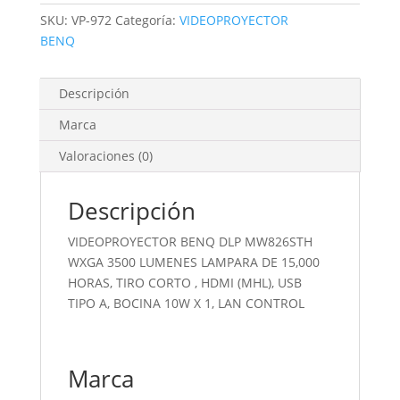
LUMENES
SKU:
VP-972
Categoría:
VIDEOPROYECTOR
LAMPARA
BENQ
DE
15,000
HORAS,
Descripción
TIRO
Marca
CORTO
,
Valoraciones (0)
HDMI
(MHL),
Descripción
USB
TIPO
VIDEOPROYECTOR BENQ DLP MW826STH
A,
WXGA 3500 LUMENES LAMPARA DE 15,000
BOCINA
HORAS, TIRO CORTO , HDMI (MHL), USB
10W
TIPO A, BOCINA 10W X 1, LAN CONTROL
X
1,
LAN
Marca
CONTROL
cantidad