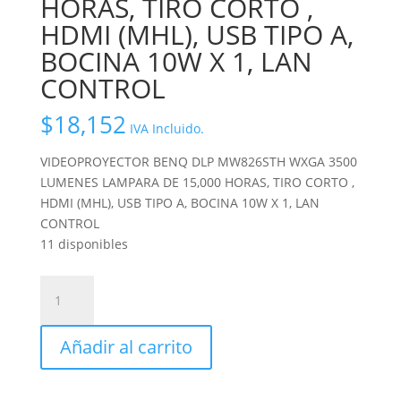
HORAS, TIRO CORTO ,
HDMI (MHL), USB TIPO A,
BOCINA 10W X 1, LAN
CONTROL
$
18,152
IVA Incluido.
VIDEOPROYECTOR BENQ DLP MW826STH WXGA 3500
LUMENES LAMPARA DE 15,000 HORAS, TIRO CORTO ,
HDMI (MHL), USB TIPO A, BOCINA 10W X 1, LAN
CONTROL
11 disponibles
VIDEOPROYECTOR
BENQ
DLP
Añadir al carrito
MW826STH
WXGA
3500