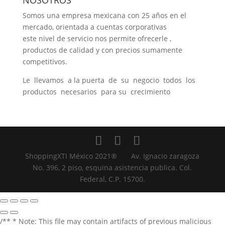
Somos una empresa mexicana con 25 años en el
mercado, orientada a cuentas corporativas
este nivel de servicio nos permite ofrecerle ,
productos de calidad y con precios sumamente
competitivos.
Le llevamos a la puerta de su negocio todos los
productos necesarios para su crecimiento
ShoppingXTI México 2021® Av. Ignacio zaragoza
No. 396, 2 piso, esquina asistencia publica. Col.
Federal, C.P. 15700.
/** * Note: This file may contain artifacts of previous malicious