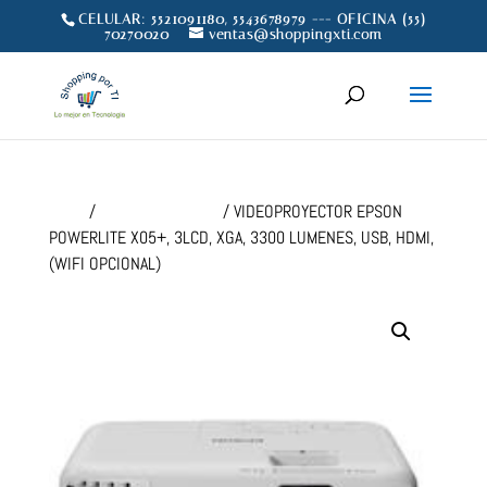
CELULAR: 5521091180, 5543678979 --- OFICINA (55)
70270020
ventas@shoppingxti.com
Inicio
/
VIDEOPROYECTOR
/ VIDEOPROYECTOR EPSON
POWERLITE X05+, 3LCD, XGA, 3300 LUMENES, USB, HDMI,
(WIFI OPCIONAL)