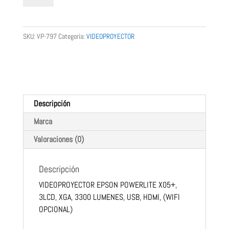
POWERLITE
X05+,
3LCD,
SKU:
VP-797
Categoría:
VIDEOPROYECTOR
XGA,
EPSON
3300
LUMENES,
USB,
HDMI,
Descripción
(WIFI
OPCIONAL)
Marca
cantidad
Valoraciones (0)
Descripción
VIDEOPROYECTOR EPSON POWERLITE X05+,
3LCD, XGA, 3300 LUMENES, USB, HDMI, (WIFI
OPCIONAL)