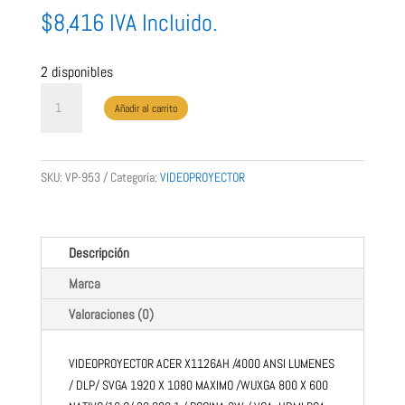
$
8,416
IVA Incluido.
2 disponibles
VIDEOPROYECTOR
Añadir al carrito
ACER
X1126AH
/4000
SKU:
VP-953
Categoría:
VIDEOPROYECTOR
ANSI
LUMENES
/
ACER
DLP/
Descripción
SVGA
Marca
1920
X
Valoraciones (0)
1080
MAXIMO
VIDEOPROYECTOR ACER X1126AH /4000 ANSI LUMENES
/WUXGA
/ DLP/ SVGA 1920 X 1080 MAXIMO /WUXGA 800 X 600
800