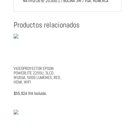
NATIVO/16:9/ 20,000:1 / BOCINA 3W / VGA, HDMI,RCA
X
600
NATIVO/16:9/
Productos relacionados
20,000:1
/
BOCINA
3W
/
VGA,
VIDEOPROYECTOR EPSON
HDMI,RCA
POWERLITE 2255U, 3LCD,
cantidad
WUXGA, 5000 LUMENES, RED,
HDMI, WIFI
$
55,924
IVA Incluido.