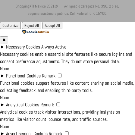
ShoppingXTI México 2021® Av. Ignacio zaragoza No. 396, 2 piso,
esquina asistencia publica. Col. Federal, C.P. 15700.
Customize
Reject All
Accept All
Powered by
✖
►
Necessary Cookies
Always Active
Necessary cookies enable essential site features like secure log-ins and
consent preference adjustments. They do not store personal data.
None
►
Functional Cookies
Remark
Functional cookies support features like content sharing on social media,
collecting feedback, and enabling third-party tools.
None
►
Analytical Cookies
Remark
Analytical cookies track visitor interactions, providing insights on
metrics like visitor count, bounce rate, and traffic sources.
None
►
Advertisement Cookies
Remark