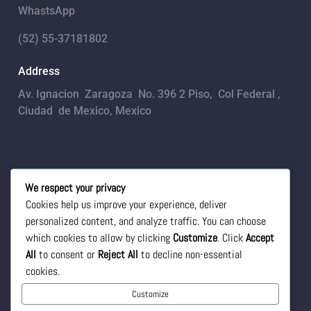
WhastsApp
(52) 55-37181802
Address
Av. Ignacion Zaragoza No. 396 2 Piso, Col Federal ,
Ciudad de Mexico, Mexico
Email
We respect your privacy
Cookies help us improve your experience, deliver
ventas@shoppingxti.com
personalized content, and analyze traffic. You can choose
Follow
which cookies to allow by clicking
Customize
. Click
Accept
Follow
All
to consent or
Reject All
to decline non-essential
Follow
cookies.
Customize