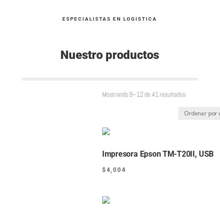
ESPECIALISTAS EN LOGISTICA
Nuestro productos
Sorted
Mostrando 9–12 de 41 resultados
by
average
rating
Impresora Epson TM-T20II, USB
$
4,004