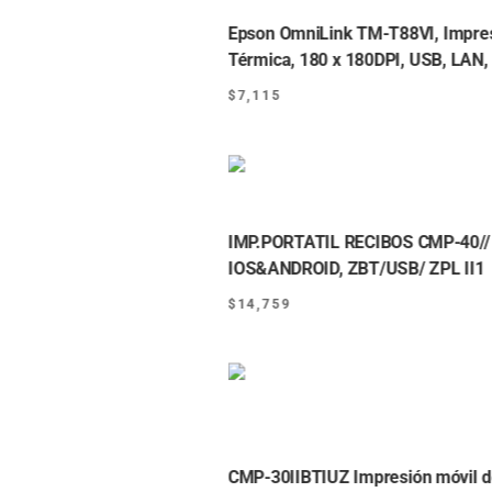
Epson OmniLink TM-T88VI, Impres
Térmica, 180 x 180DPI, USB, LAN,
$
7,115
IMP.PORTATIL RECIBOS CMP-40//
IOS&ANDROID, ZBT/USB/ ZPL II1
$
14,759
CMP-30IIBTIUZ Impresión móvil de