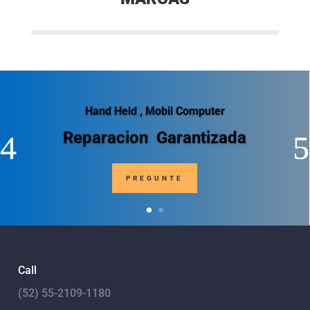
Hand Held , Mobil Computer
Reparacion Garantizada
PREGUNTE
Call
(52) 55-2109-1180