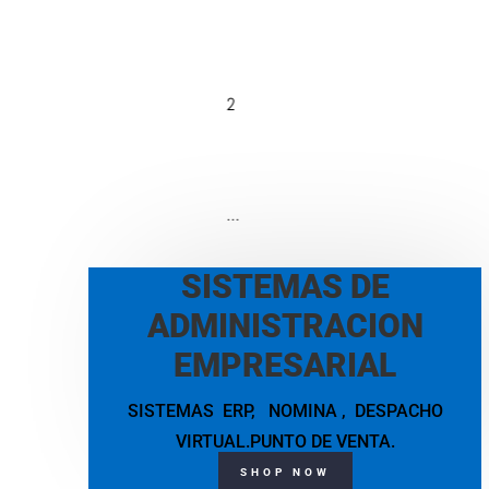
←
1
2
3
4
5
…
9
10
SISTEMAS DE
11
ADMINISTRACION
→
EMPRESARIAL
SISTEMAS ERP, NOMINA , DESPACHO
VIRTUAL.PUNTO DE VENTA.
SHOP NOW