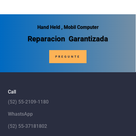
Hand Held , Mobil Computer
Reparacion Garantizada
PREGUNTE
Call
(52) 55-2109-1180
WhastsApp
(52) 55-37181802