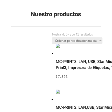
Nuestro productos
Sorted
Mostrando 5–8 de 41 resultados
by
average
rating
MC-PRINT3 LAN, USB, Star Mic
Print3, Impresora de Etiquetas,
$
7,252
MC-PRINT2 LAN,USB, Star Micr