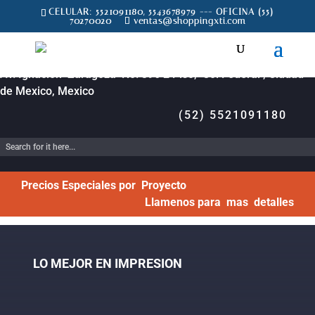
CELULAR: 5521091180, 5543678979 --- OFICINA (55)
70270020
ventas@shoppingxti.com
Av. Ignacion Zaragoza No. 396 2 Piso, Col Federal , Ciudad
de Mexico, Mexico
(52) 5521091180
Precios Especiales por Proyecto
Llamenos para mas detalles
LO MEJOR EN IMPRESION