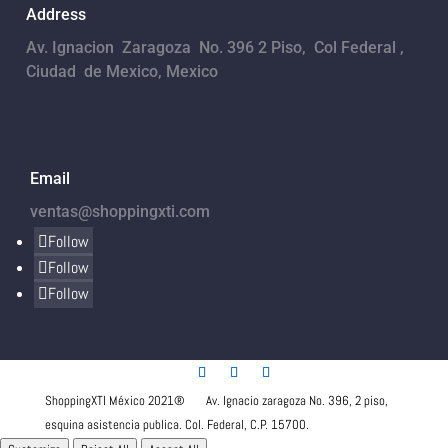
Address
Av. Ignacion Zaragoza No. 396 2 Piso, Col Federal ,
Ciudad de Mexico, Mexico
Email
ventas@shoppingxti.com
Follow
Follow
Follow
ShoppingXTI México 2021® Av. Ignacio zaragoza No. 396, 2 piso,
esquina asistencia publica. Col. Federal, C.P. 15700.