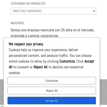
CATEGORIAS DE PRODUCTOS
NOSOTROS
Somos una empresa mexicana con 25 años en el mercado,
orientada a cuentas corporativas
este nivel de servicio nos permite ofrecerle , productos de
We respect your privacy
calidad y con precios sumamente competitivos.
Cookies help us improve your experience, deliver
personalized content, and analyze traffic. You can choose
Le llevamos a la puerta de su negocio todos los
which cookies to allow by clicking
Customize
. Click
Accept
productos necesarios para su crecimiento
All
to consent or
Reject All
to decline non-essential
cookies.
Customize
Reject All
ShoppingXTI México 2021® Av. Ignacio zaragoza No. 396, 2 piso,
esquina asistencia publica. Col. Federal, C.P. 15700.
Accept All