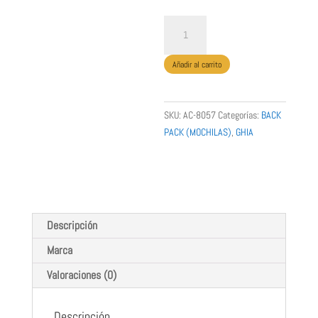
MOCHILA
GHIA
DE
Añadir al carrito
15.6
PULGADAS
COLOR
SKU:
AC-8057
Categorías:
BACK
GRIS
PACK (MOCHILAS)
,
GHIA
cantidad
GHIA
Descripción
Marca
Valoraciones (0)
Descripción