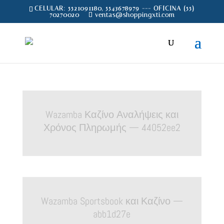
CELULAR: 5521091180, 5543678979 --- OFICINA (55)
70270020
ventas@shoppingxti.com
Wazamba Καζίνο Αναλήψεις και
Χρόνος Πληρωμής — 44052ee2
Wazamba Sportsbook και Καζίνο —
abb1d27e