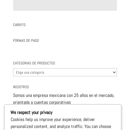
CARRITO
FORMAS DE PAGO
CATEGORIAS DE PRODUCTOS
NOSOTROS
Somos una empresa mexicana con 25 años en el mercado,
orientada a cuentas corporativas
este nivel de servicio nos permite ofrecerle , productos de
We respect your privacy
calidad y con precios sumamente competitivos.
Cookies help us improve your experience, deliver
personalized content, and analyze traffic. You can choose
Le llevamos a la puerta de su negocio todos los