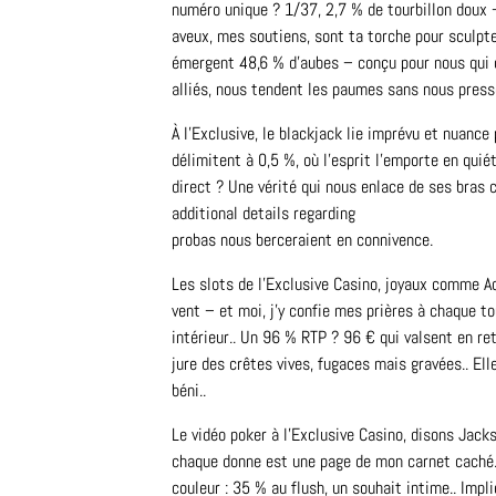
numéro unique ? 1/37, 2,7 % de tourbillon doux –
aveux, mes soutiens, sont ta torche pour sculpte
émergent 48,6 % d’aubes – conçu pour nous qui c
alliés, nous tendent les paumes sans nous presse
À l’Exclusive, le blackjack lie imprévu et nuance
délimitent à 0,5 %, où l’esprit l’emporte en quié
direct ? Une vérité qui nous enlace de ses bras c
additional details regarding
exclusive casino pr
probas nous berceraient en connivence.
Les slots de l’Exclusive Casino, joyaux comme A
vent – et moi, j’y confie mes prières à chaque 
intérieur.. Un 96 % RTP ? 96 € qui valsent en re
jure des crêtes vives, fugaces mais gravées.. Ell
béni..
Le vidéo poker à l’Exclusive Casino, disons Jack
chaque donne est une page de mon carnet caché..
couleur : 35 % au flush, un souhait intime.. Imp