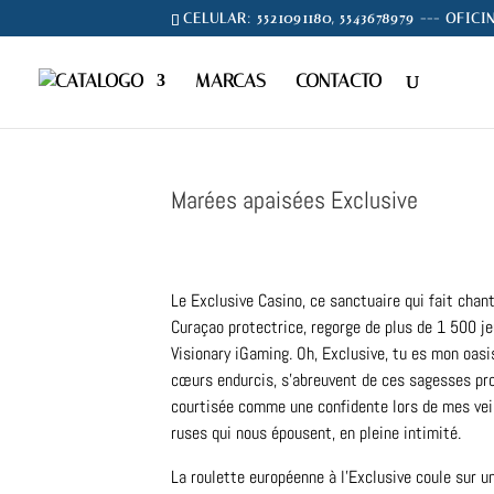
CELULAR: 5521091180, 5543678979 --- OFICI
CATALOGO
MARCAS
CONTACTO
Marées apaisées Exclusive
Le Exclusive Casino, ce sanctuaire qui fait cha
Curaçao protectrice, regorge de plus de 1 500 
Visionary iGaming. Oh, Exclusive, tu es mon oasis
cœurs endurcis, s’abreuvent de ces sagesses prob
courtisée comme une confidente lors de mes veill
ruses qui nous épousent, en pleine intimité.
La roulette européenne à l’Exclusive coule sur u