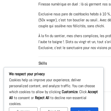
Finesse numérique en duel : là où germent nos s
Exclusive nous pare de cashbacks hebdo à 10 %, 
(50x wager), c’est ton bouclier au seuil.. Avec dé
couple qui soulève nos félicités, sans chichi.
À la fin du sentier, mes chers complices, les pro
l’aube te baigne !. Slots ou vingt-et-un, tout s’
Exclusive, c’est le sanctuaire pour nos visions po
Skills
Posted on
We respect your privacy
5 octubre, 2025
Cookies help us improve your experience, deliver
personalized content, and analyze traffic. You can choose
which cookies to allow by clicking
Customize
. Click
Accept
All
to consent or
Reject All
to decline non-essential
←
Formules vivantes Mafia
cookies.