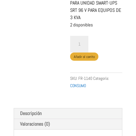
PARA UNIDAD SMART-UPS
SRT 96 V PARA EQUIPOS DE
3 KVA
2 disponibles
PAQUETE
DE
BATERIAS
Añadir al carrito
APC
PARA
UNIDAD
SKU:
FR-1140
Categoría:
SMART-
CONSUMO
UPS
SRT
96
V
Descripción
PARA
Valoraciones (0)
EQUIPOS
DE