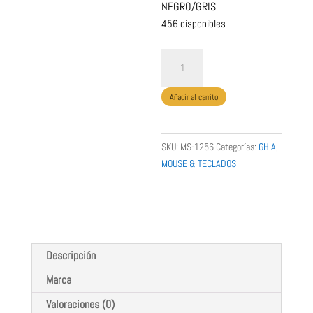
NEGRO/GRIS
456 disponibles
MOUSE
INALAMBRICO
GM500G
Añadir al carrito
GHIA
COLOR
NEGRO/GRIS
SKU:
MS-1256
Categorías:
GHIA
,
cantidad
MOUSE & TECLADOS
GHIA
Descripción
Marca
Valoraciones (0)