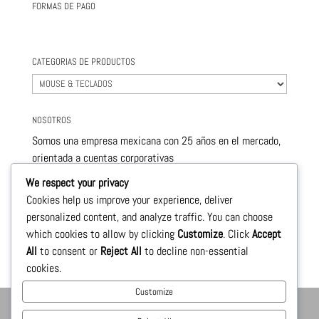
FORMAS DE PAGO
CATEGORIAS DE PRODUCTOS
NOSOTROS
Somos una empresa mexicana con 25 años en el mercado,
orientada a cuentas corporativas
este nivel de servicio nos permite ofrecerle , productos de
We respect your privacy
calidad y con precios sumamente competitivos.
Cookies help us improve your experience, deliver
personalized content, and analyze traffic. You can choose
Le llevamos a la puerta de su negocio todos los
which cookies to allow by clicking
Customize
. Click
Accept
productos necesarios para su crecimiento
All
to consent or
Reject All
to decline non-essential
cookies.
Customize