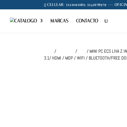
CELULAR: 5521091180, 5543678979 --- OFICI
CATALOGO
MARCAS
CONTACTO
Inicio
/
COMPUTO
/
PC's
/ MINI PC ECS LIVA Z
3.1/ HDMI / MDP / WIFI / BLUETOOTH/FREE DO