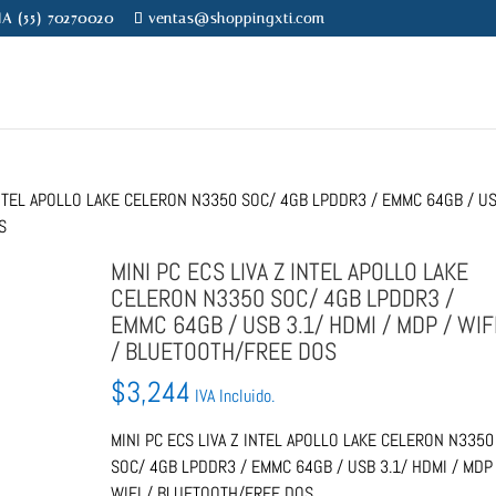
NA (55) 70270020
ventas@shoppingxti.com
 INTEL APOLLO LAKE CELERON N3350 SOC/ 4GB LPDDR3 / EMMC 64GB / U
S
MINI PC ECS LIVA Z INTEL APOLLO LAKE
CELERON N3350 SOC/ 4GB LPDDR3 /
EMMC 64GB / USB 3.1/ HDMI / MDP / WIF
/ BLUETOOTH/FREE DOS
$
3,244
IVA Incluido.
MINI PC ECS LIVA Z INTEL APOLLO LAKE CELERON N3350
SOC/ 4GB LPDDR3 / EMMC 64GB / USB 3.1/ HDMI / MDP 
WIFI / BLUETOOTH/FREE DOS