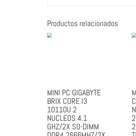
Productos relacionados
MINI PC GIGABYTE
M
BRIX CORE I3
C
10110U 2
N
NUCLEOS 4.1
2
GHZ/2X SO-DIMM
2
DDR4 2666MHZ/2X
T