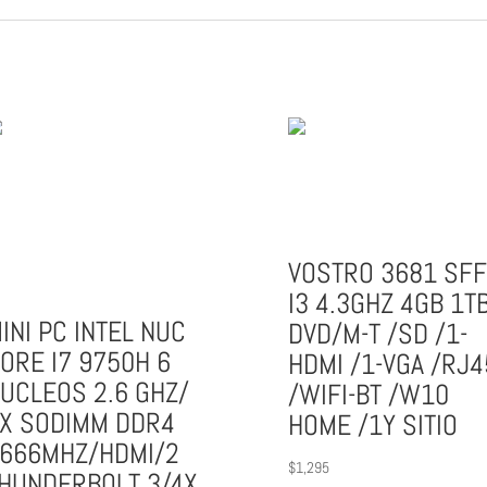
VOSTRO 3681 SF
I3 4.3GHZ 4GB 1T
INI PC INTEL NUC
DVD/M-T /SD /1-
ORE I7 9750H 6
HDMI /1-VGA /RJ4
UCLEOS 2.6 GHZ/
/WIFI-BT /W10
X SODIMM DDR4
HOME /1Y SITIO
666MHZ/HDMI/2
$
1,295
HUNDERBOLT 3/4X