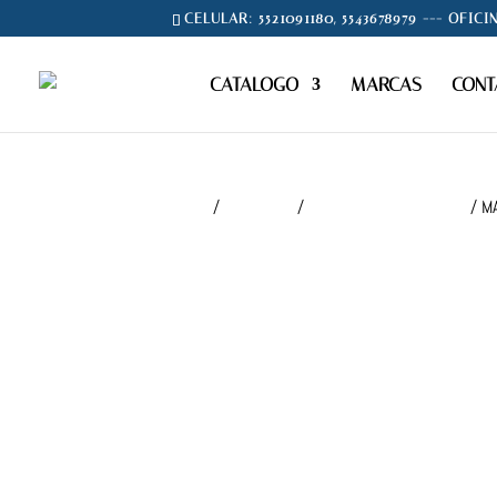
CELULAR: 5521091180, 5543678979 --- OFICI
CATALOGO
MARCAS
CONT
Inicio
/
CONSUMO
/
BACK PACK (MOCHILAS)
/ M