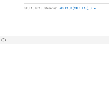
15.6
NEGRA
SKU:
AC-6746
Categorías:
BACK PACK (MOCHILAS)
,
GHIA
cantidad
GHIA
 (0)