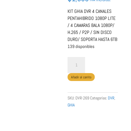
KIT GHIA DVR 4 CANALES
PENTAHIBRIDO 1080P LITE
/ 4 CAMARAS BALA 1080P/
H.265 / P2P / SIN DISCO
DURO/ SOPORTA HASTA 6TB
139 disponibles
KIT
GHIA
DVR
Añadir al carrito
4
CANALES
PENTAHIBRIDO
SKU:
DVR-269
Categorías:
DVR
,
1080P
GHIA
LITE
/
GHIA
4
CAMARAS