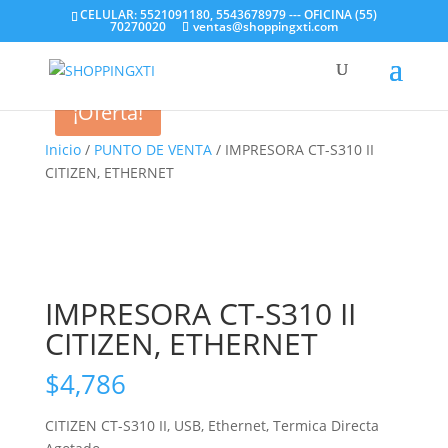
CELULAR: 5521091180, 5543678979 --- OFICINA (55)
70270020
ventas@shoppingxti.com
¡Oferta!
Inicio
/
PUNTO DE VENTA
/ IMPRESORA CT-S310 II
CITIZEN, ETHERNET
IMPRESORA CT-S310 II
CITIZEN, ETHERNET
$
4,786
CITIZEN CT-S310 II, USB, Ethernet, Termica Directa