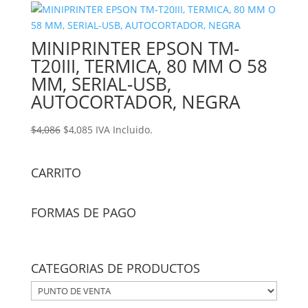
MINIPRINTER EPSON TM-
T20III, TERMICA, 80 MM O 58
MM, SERIAL-USB,
AUTOCORTADOR, NEGRA
Original
Current
$
4,086
$
4,085
IVA Incluido.
price
price
was:
is:
CARRITO
$4,086.
$4,085.
FORMAS DE PAGO
CATEGORIAS DE PRODUCTOS