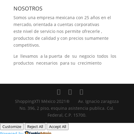
NOSOTROS
Somos una empresa mexicana con 25 años en el
mercado, orientada a cuentas corporativas
este nivel de servicio nos permite ofrecerle ,
productos de calidad y con precios sumamente
competitivos.
Le llevamos a la puerta de su negocio todos los
productos necesarios para su crecimiento
ShoppingXTI México 2021® Av. Ignacio zaragoza
No. 396, 2 piso, esquina asistencia publica. Col.
Federal, C.P. 15700.
Customize
Reject All
Accept All
Powered by