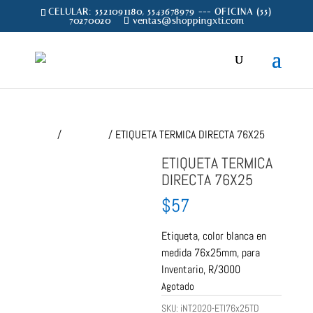
CELULAR: 5521091180, 5543678979 --- OFICINA (55)
70270020
ventas@shoppingxti.com
Inicio
/
Etiquetas
/ ETIQUETA TERMICA DIRECTA 76X25
ETIQUETA TERMICA
DIRECTA 76X25
$
57
Etiqueta, color blanca en
medida 76x25mm, para
Inventario, R/3000
Agotado
SKU:
iNT2020-ETI76x25TD