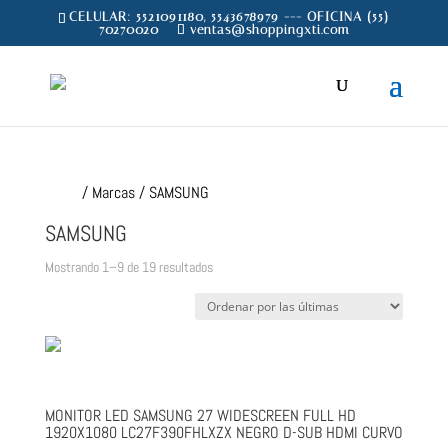
CELULAR: 5521091180, 5543678979 --- OFICINA (55)
70270020
ventas@shoppingxti.com
Inicio
/ Marcas / SAMSUNG
SAMSUNG
Sorted
Mostrando 1–9 de 19 resultados
by
latest
MONITOR LED SAMSUNG 27 WIDESCREEN FULL HD
1920X1080 LC27F390FHLXZX NEGRO D-SUB HDMI CURVO