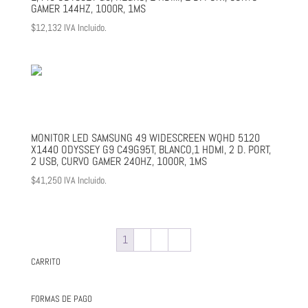
GAMER 144HZ, 1000R, 1MS
$
12,132
IVA Incluido.
MONITOR LED SAMSUNG 49 WIDESCREEN WQHD 5120
X1440 ODYSSEY G9 C49G95T, BLANCO,1 HDMI, 2 D. PORT,
2 USB, CURVO GAMER 240HZ, 1000R, 1MS
$
41,250
IVA Incluido.
1
2
3
→
CARRITO
FORMAS DE PAGO