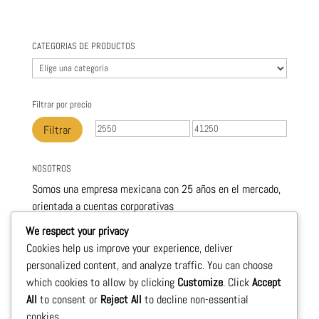
CATEGORIAS DE PRODUCTOS
Filtrar por precio
Precio
Precio
Filtrar
mínimo
máximo
NOSOTROS
Somos una empresa mexicana con 25 años en el mercado,
orientada a cuentas corporativas
este nivel de servicio nos permite ofrecerle , productos de
We respect your privacy
calidad y con precios sumamente competitivos.
Cookies help us improve your experience, deliver
personalized content, and analyze traffic. You can choose
Le llevamos a la puerta de su negocio todos los
which cookies to allow by clicking
Customize
. Click
Accept
productos necesarios para su crecimiento
All
to consent or
Reject All
to decline non-essential
cookies.