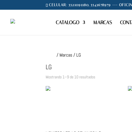
CELULAR: 5521091180, 5543678979 --- OFICI
CATALOGO
MARCAS
CONT
Inicio
/ Marcas / LG
LG
Sorted
Mostrando 1–9 de 10 resultados
by
latest