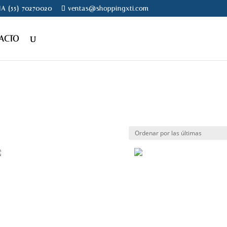
NA (55) 70270020
ventas@shoppingxti.com
ACTO