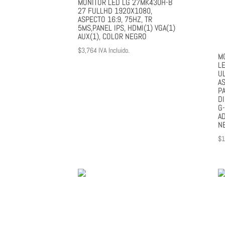
MONITOR LED LG 27MK430H-B
27 FULLHD 1920X1080,
ASPECTO 16:9, 75HZ, TR
5MS,PANEL IPS, HDMI(1) VGA(1)
AUX(1), COLOR NEGRO
$
3,764
IVA Incluido.
M
L
U
A
PA
DI
G-
A
N
$
1