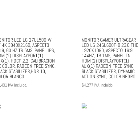
ONITOR LED LG 27UL500-W
MONITOR GAMER ULTRAGEAR
7 4K 3840X2160, ASPECTO
LED LG 24GL600F-B 23.6 FH
:9, 60 HZ,TR 5MS, PANEL IPS,
1920X1080, ASPECTO 16:9,
DMI(2) DISPLAYPORT(1)
144HZ, TR 1MS, PANEL TN,
X(1), HDCP 2.2, CALIBRACION
HDMI(2) DISPLAYPORT(1)
E COLOR, RADEON FREE SYNC,
AUX(1) RADEON FREE SYNC,
ACK STABILIZER,HDR 10,
BLACK STABILIZER, DYNAMIC
OLOR BLANCO
ACTION SYNC, COLOR NEGRO
,491
IVA Incluido.
$
4,277
IVA Incluido.