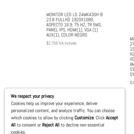
MONITOR LED LG 24MK430H-B
23.8 FULLHD 1920X1080,
ASPECTO 16:9, 75 HZ, TR 5MS,
PANEL IPS, HDMI(1), VGA (1)
AUX(1), COLOR NEGRO
M
$
2,756
IVA Incluido.
2
1
HZ
VG
A
ST
S
$
3
We respect your privacy
Cookies help us improve your experience, deliver
personalized content, and analyze traffic. You can choose
which cookies to allow by clicking
Customize
. Click
Accept
All
to consent or
Reject All
to decline non-essential
cookies.