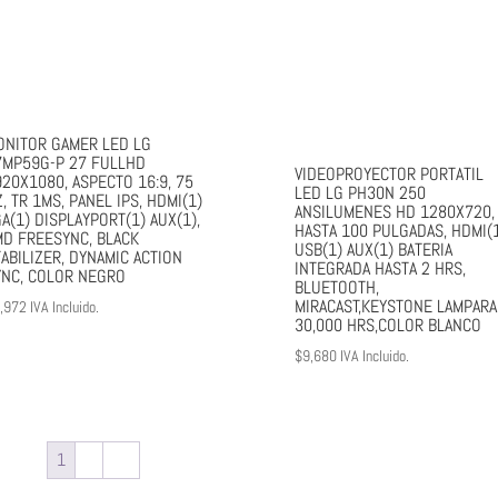
ONITOR GAMER LED LG
7MP59G-P 27 FULLHD
VIDEOPROYECTOR PORTATIL
920X1080, ASPECTO 16:9, 75
LED LG PH30N 250
, TR 1MS, PANEL IPS, HDMI(1)
ANSILUMENES HD 1280X720,
A(1) DISPLAYPORT(1) AUX(1),
HASTA 100 PULGADAS, HDMI(
MD FREESYNC, BLACK
USB(1) AUX(1) BATERIA
ABILIZER, DYNAMIC ACTION
INTEGRADA HASTA 2 HRS,
YNC, COLOR NEGRO
BLUETOOTH,
MIRACAST,KEYSTONE LAMPARA
,972
IVA Incluido.
30,000 HRS,COLOR BLANCO
$
9,680
IVA Incluido.
1
2
→