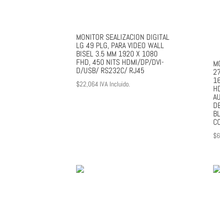
MONITOR SEALIZACION DIGITAL
LG 49 PLG, PARA VIDEO WALL
BISEL 3.5 MM 1920 X 1080
FHD, 450 NITS HDMI/DP/DVI-
M
D/USB/ RS232C/ RJ45
2
16
$
22,064
IVA Incluido.
H
AU
D
BL
C
$
6