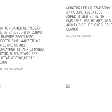
MONITOR LED LG 27MK600M
27 FULLHD 1920X1080,
ASPECTO 16:9, 75 HZ, TR
5MS,PANEL IPS, HDMI(2) VGA(
AUX(1), BISEL DELGADO, COL
ONITOR GAMER ULTRAGEAR
BLANCO
ED LG 34GL750-B 34 CURVO
$
4,253
IVA Incluido.
LTRAWIDE 2560X1080,
SPECTO 21:9 144HZ TR1MS,
NEL IPS, HDMI(2)
SPLAYPORT(1) AUX(1) NVIDIA
SYNC, BLACK STABILIZER,
DAPTATIVE SYNC,HDR10,
EGRO
0,633
IVA Incluido.